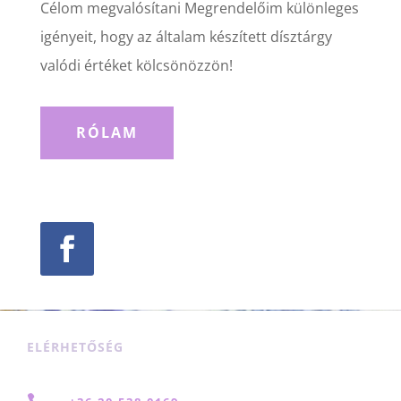
Célom megvalósítani Megrendelőim különleges
igényeit, hogy az általam készített dísztárgy
valódi értéket kölcsönözzön!
RÓLAM
ELÉRHETŐSÉG
