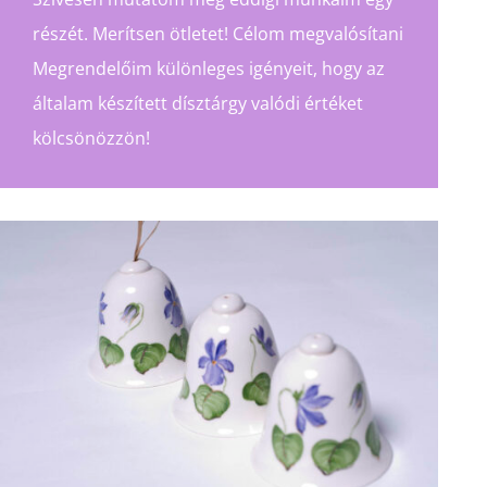
részét. Merítsen ötletet! Célom megvalósítani
Megrendelőim különleges igényeit, hogy az
általam készített dísztárgy valódi értéket
kölcsönözzön!