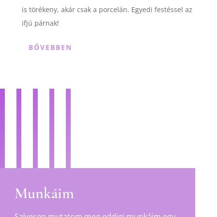
is törékeny, akár csak a porcelán. Egyedi festéssel az
ifjú párnak!
BŐVEBBEN
Munkáim
Szívesen mutatom meg eddigi munkáim egy