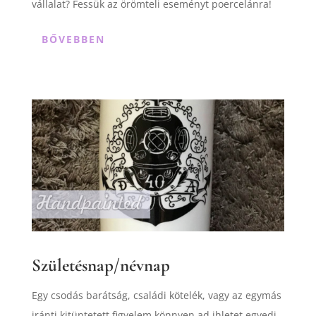
vállalat? Fessük az örömteli eseményt poercelánra!
BŐVEBBEN
Születésnap/névnap
Egy csodás barátság, családi kötelék, vagy az egymás
iránti kitüntetett figyelem könnyen ad ihletet egyedi